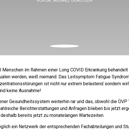
VON DR. MICHAEL GORLITZER
0 Menschen im Rahmen einer Long COVID Erkrankung behandelt 
uälen werden, weiß niemand. Das Leitsymptom Fatigue Syndrom m
entrationsstörungen ist nicht nur extrem belastend sondern wirf
sind keine Ausnahme!
ner Gesundheitssystem weiterhin rar und das, obwohl die ÖVP W
hlreiche Berichterstattungen und Anfragen blieben bis jetzt erg
deshalb bereits jetzt zu monatelangen Wartezeiten.
möglich ein Netzwerk der entsprechenden Fachabteilungen und Stu