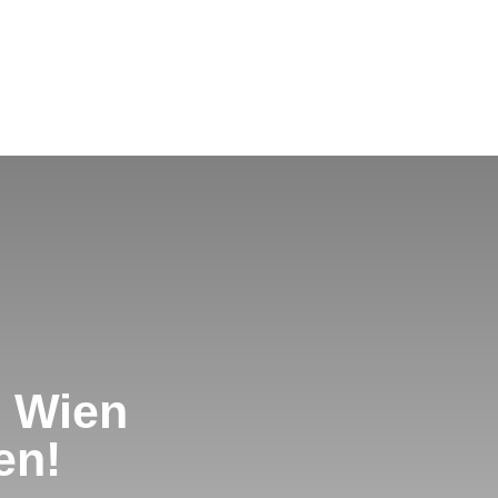
n Wien
en!