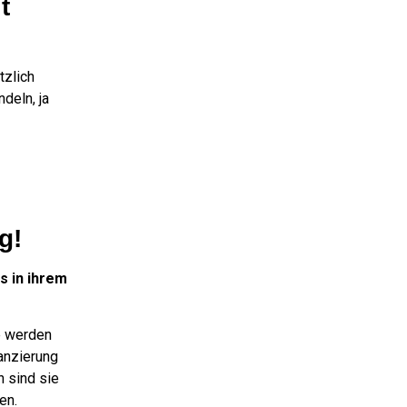
t
tzlich
deln, ja
g!
s in ihrem
se werden
nanzierung
n sind sie
en.