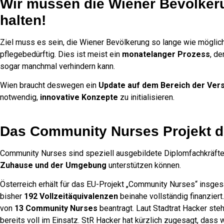
Wir müssen die Wiener Bevölkerun
halten!
Ziel muss es sein, die Wiener Bevölkerung so lange wie möglic
pflegebedürftig. Dies ist meist ein
monatelanger Prozess
, d
sogar manchmal verhindern kann.
Wien braucht deswegen ein
Update auf dem Bereich der Ver
notwendig,
innovative Konzepte
zu initialisieren.
Das Community Nurses Projekt de
Community Nurses sind speziell ausgebildete Diplomfachkräfte,
Zuhause und der Umgebung
unterstützen können.
Österreich erhält für das EU-Projekt „Community Nurses“ insges
bisher
192 Vollzeitäquivalenzen
beinahe vollständig finanziert
von
13 Community Nurses
beantragt. Laut Stadtrat Hacker steh
bereits voll im Einsatz. StR Hacker hat kürzlich zugesagt, das