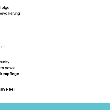
ufolge
tbevölkerung
auf,
munity
ern sowie
nkenpflege
sive bei