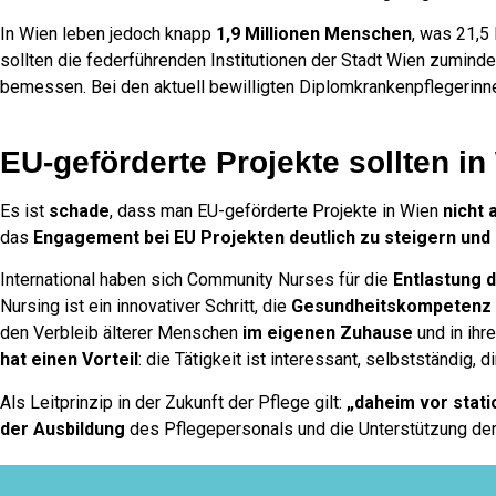
In Wien leben jedoch knapp
1,9 Millionen Menschen
, was 21,5
sollten die federführenden Institutionen der Stadt Wien zumind
bemessen. Bei den aktuell bewilligten Diplomkrankenpflegerinn
EU-geförderte Projekte sollten i
Es ist
schade
, dass man EU-geförderte Projekte in Wien
nicht
das
Engagement bei EU Projekten deutlich zu steigern und 
International haben sich Community Nurses für die
Entlastung 
Nursing ist ein innovativer Schritt, die
Gesundheitskompetenz 
den Verbleib älterer Menschen
im eigenen Zuhause
und in ihr
hat einen Vorteil
: die Tätigkeit ist interessant, selbstständig, 
Als Leitprinzip in der Zukunft der Pflege gilt:
„daheim vor stati
der Ausbildung
des Pflegepersonals und die Unterstützung de