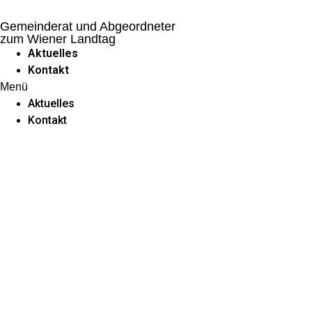
Zum
Inhalt
Gemeinderat und Abgeordneter
zum Wiener Landtag
wechseln
Aktuelles
Kontakt
Menü
Aktuelles
Kontakt
Wien braucht mehr
Nurses!
VON DR. MICHAEL GORLITZER